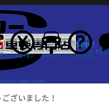
WEBでお問い合わせ
24時間受付中！
お問い合わせフォームはこちら
お客
由
車検の流れ
料金表・割引
よくある質問
さい（9:00～19:00）
うございました！