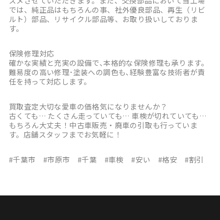
スメさせていただきます。また、交換部品において当工場
では、純正品はもちろんの事、社外優良部品、再生（リビ
ルト）部品、リサイクル部品等、お取り扱いしておりま
す。
保険修理対応
確かな実績と充実の設備で､本格的な保険修理も承ります。
難易度の高い修理･塗装への調色も､経験豊富な技術者が責
任を持って対応します。
買取査定大切な愛車の価格気になりませんか？
古くても… たくさん走っていても… 車検が切れていても…
もちろん大丈夫！中古車販売・廃車の引取も行っていま
す。店舗スタッフまでお気軽に！
#千葉市 #市原市 #千葉 #車検 #安い #格安 #割引