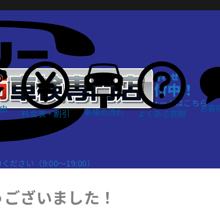
WEBでお問い合わせ
24時間受付中！
お問い合わせフォームはこちら
お客
由
車検の流れ
料金表・割引
よくある質問
さい（9:00～19:00）
うございました！