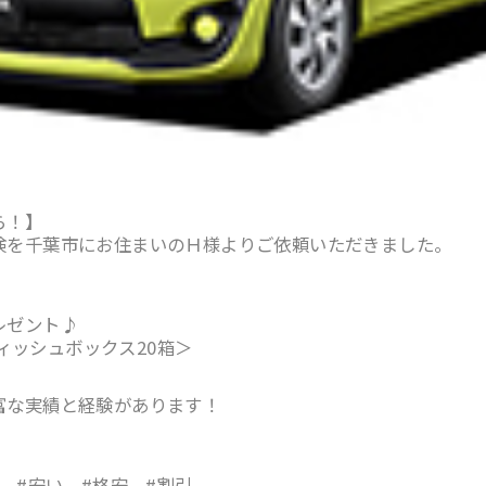
ら！】
検を千葉市にお住まいのＨ様よりご依頼いただきました。
レゼント♪
ティッシュボックス20箱＞
富な実績と経験があります！
 #安い #格安 #割引