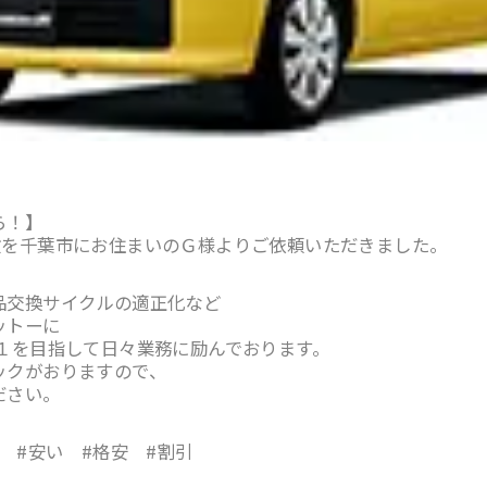
ら！】
検を千葉市にお住まいのＧ様よりご依頼いただきました。
品交換サイクルの適正化など
ットーに
１を目指して日々業務に励んでおります。
ックがおりますので、
ださい。
 #安い #格安 #割引