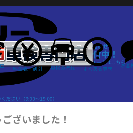
WEBでお問い合わせ
24時間受付中！
お問い合わせフォームはこちら
お客
由
車検の流れ
料金表・割引
よくある質問
さい（9:00～19:00）
うございました！